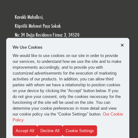
Kavaklı Mahallesi,
Köprülü Mehmet Paşa Sokak
No: 24 Doğa Residence Firma: 2, 34520
Beylikdüzü/İstanbul Türkiye
×
We Use Cookies
info@heikenei.com
We would like to use cookies on our site in order to provide
our services, to understand how we use the site and to make
improvements accordingly, and to provide you with
customized advertisements for the execution of marketing
activities of our products. In addition, you can allow third
parties with whom we have a relationship to position cookies
on your device by clicking the “Accept” button below. If you
do not give your consent, only the cookies necessary for the
functioning of the site will be used on the site. You can
determine your cookie preferences in more detail and view
our cookie policy via the “Cookie Settings” button.
Our Cookie
Policy
Accept All
Decline All
Cookie Settings