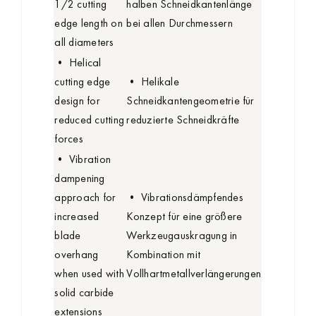
1/2 cutting
halben Schneidkantenlänge
edge length on
bei allen Durchmessern
all diameters
• Helical
cutting edge
• Helikale
design for
Schneidkantengeometrie für
reduced cutting
reduzierte Schneidkräfte
forces
• Vibration
dampening
approach for
• Vibrationsdämpfendes
increased
Konzept für eine größere
blade
Werkzeugauskragung in
overhang
Kombination mit
when used with
Vollhartmetallverlängerungen
solid carbide
extensions