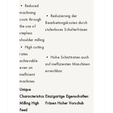
• Reduced
machining
• Reduzierung der
costs through
Bearbeitungskosten durch
the use of
stufenloses Schulterfräsen
stepless
shoulder milling
• High cutting
rates
• Hohe Schnittraten auch
achievable
auf ineffizienten Maschinen
even on
erreichbar.
inefficient
machines.
Unique
Characteristics:
Einzigartige Eigenschaften:
Milling High
Fräsen Hoher Vorschub
Feed