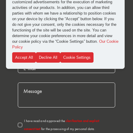
customized advertisements for the execution of marketing
activities of our products. In addition, you can allow third
parties with whom we have a relationship to position cookies
on your device by clicking the “Accept” button below. If you
do not give your consent, only the cookies necessary for the
functioning of the site will be used on the site. You can
determine your cookie preferences in more detail and view
our cookie policy via the “Cookie Settings” button.
Our Cookie
Policy
Accept All
Decline All
Cookie Settings
I have read and approved the
clarification and explicit
consent text
for the processing of my personal data.