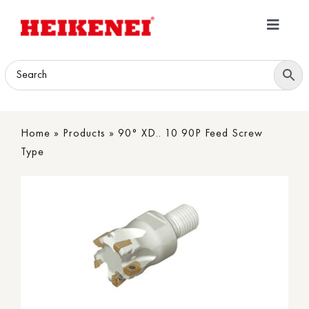
Skip
to
Toggle
content
Navigatio
Home
Products
Home
»
Products
»
90° XD.. 10 90P Feed Screw
Download
Type
About
Contact Us
B2B