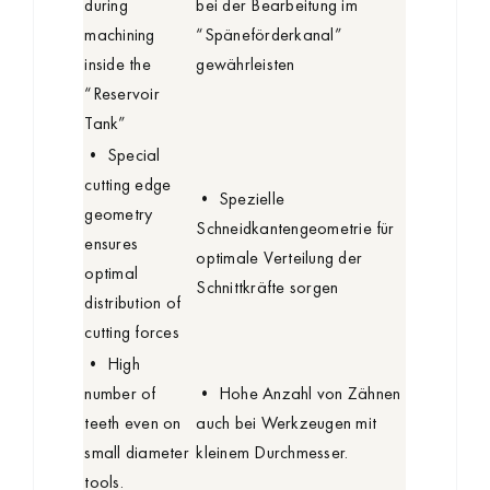
during
bei der Bearbeitung im
machining
“Späneförderkanal”
inside the
gewährleisten
“Reservoir
Tank”
• Special
cutting edge
• Spezielle
geometry
Schneidkantengeometrie für
ensures
optimale Verteilung der
optimal
Schnittkräfte sorgen
distribution of
cutting forces
• High
number of
• Hohe Anzahl von Zähnen
teeth even on
auch bei Werkzeugen mit
small diameter
kleinem Durchmesser.
tools.